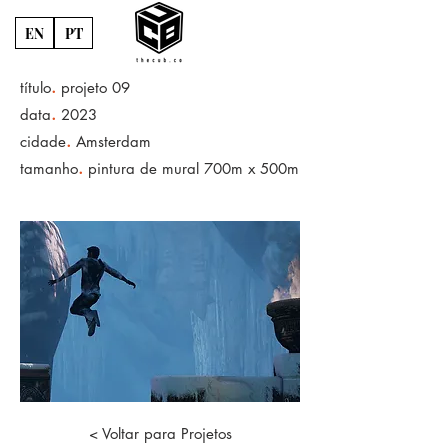
EN
PT
.
título
projeto 09
.
data
2023
.
cidade
Amsterdam
.
tamanho
pintura de mural 700m x 500m
< Voltar para Projetos