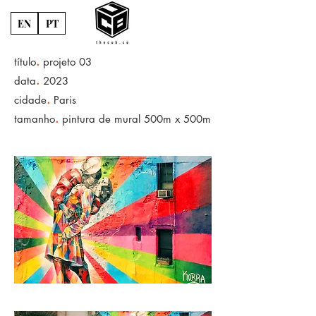
EN
PT
.
título
projeto 03
.
data
2023
.
cidade
Paris
.
tamanho
pintura de mural 500m x 500m