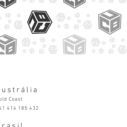
Austrália
old Coast
61 414 185 432
Brasil