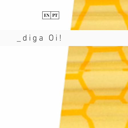
EN
PT
s
_diga Oi!