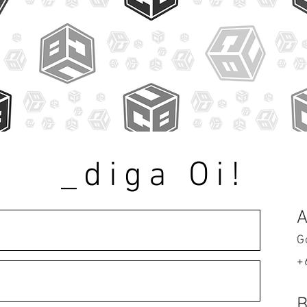
_diga Oi!
G
+